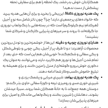
همکارانتان خوش بدرخشد، یک لحظه را هم برای سفارش تحفه
پیشکش از دست ندهید!
پک هدیه نوروزی Nuts
: این‌یکی را بخرید و برای آن‌هایی هدیه ببرید
که خانواده‌های پرجمعیتی دارند! چرا؟ چون ناتز شامل سه نوع آجیل
(هرکدام نیم کیلوگرم) است که در بسته‌هایی با رنگ‌ولعاب نوروزی
جا گرفته‌اند تا بروند و سر میزهای پذیرایی کارکنان و شرکای شما
بنشینند!
هدایای نوروزی چوبیه و دفینه
: این‌ها از خوشمزه‌ترین و تودل‌بروترین
محصولات آراهنرند؛ دو تا ظرف پر از آجیل، یکی چوبی و بلوطی‌شکل
و یکی سفالی و شکم‌گنده! خوبی‌شان هم این است که حتی بعد از
تمام شدن آجیل‌ها و نوروز هم کاربرد دارند و می‌توانند به‌عنوان یک
دکوری خوش‌برورو گوشه‌ای از منزل را مزین کنند و برای همیشه به
تبلیغ خاموش کسب‌وکار شما ادامه دهند.
پک هدیه نوروزی بهامد
: شیرینی مربایی و پشمک یزدی و
شیرینی‌خوری مسی و رومیزی ترمه و کوزهٔ سفالی حاوی بذر گندم؛
دوستان همه جمع‌اند تا به خانهٔ همکاران شما بروند، سبزهٔ عیدشان
بشوند، دهانشان را شیرین بکنند و رنگ‌ولعابی ماندگار و اصیل برای
میزهای پذیرایی‌شان بسازند!