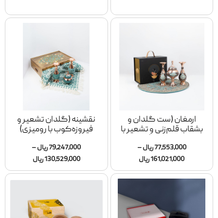
ارمغان (ست گلدان‌ و
نقشینه (گلدان تشعیر و
بشقاب قلم‌زنی و تشعیر با
فیروزه‌کوب با رومیزی)
رومیزی)
77٫553٫000
ریال
–
79٫247٫000
ریال
–
161٫021٫000
ریال
130٫529٫000
ریال