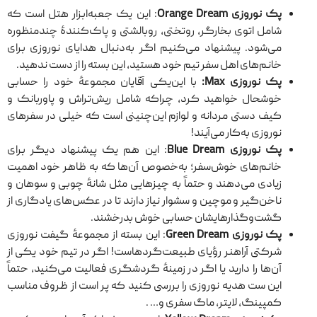
پک نوروزی Orange Dream
: این یک جعبه‌ابزار هتل است که
شامل اتوی بخارگر، روتختی، روبالشتی و پاک‌کنندهٔ چندمنظوره
می‌شود. پیشنهاد می‌کنیم اگر به‌دنبال هدایای نوروزی برای
خانم‌های اهل سفر تیم خود هستید، این بسته را از دست ندهید.
پک نوروزی Max:
با این‌یکی آقایان مجموعهٔ خود را حسابی
خوشحال خواهید کرد، چراکه شامل ریش‌تراش و پاوربانک و
کیف دستی مردانه و لوازم این‌چنینی است که خیلی در سفرهای
نوروزی به‌کار می‌آیند!
پک نوروزی Blue Dream
: این هم یک پیشنهاد دیگر برای
خانم‌های خوش‌سفر؛ به‌خصوص آن‌ها که به ظاهر خود اهمیت
زیادی می‌دهند و حتماً به چیزهایی مثل شانهٔ چوبی و سوهان و
ناخن‌گیر و موچین و سشوار نیاز دارند تا در عکس‌های یادگاری از
گشت‌وگذارهایشان حسابی خوش بدرخشند.
پک نوروزی
Green Dream
: این بسته از مجموعهٔ گیفت نوروزی
شرکتی آراهنر رؤیای طبیعت‌گردهاست! اگر در تیم خود یکی از
آن‌ها را دارید یا اگر در زمینهٔ گردشگری فعالیت می‌کنید، حتماً
این ست هدیه نوروزی را بررسی کنید که پر است از ظروف مناسب
کمپینگ، لایتر، ماگ سفری و… .