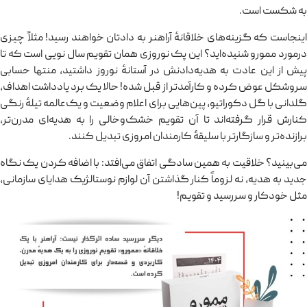
به شکست است.
اینجاست که گزینه‌های خلاقانهٔ آراهنر به دادتان خواهند رسید! مثلاً چیزی
درمورد ممورو شنیده‌اید؟ این پک نوروزی همان تقویم سال نویی است که تا
پیش از این عادت به هدیه‌دادنش در آستانهٔ نوروز داشتید، منتها حسابی
سروشکل عوض کرده و کارآمدتر از قبل شده! حالا یک برد یادداشت اهداف،
گلدانی با گل دکوراتیو، پین‌هایی برای اعلام وضعیت و یک‌عالمه تیلهٔ رنگی
کنارش قرار گرفته‌اند تا آن تقویم خشک‌وخالی را به هدیه‌ای مدرن‌تر،
برازنده‌تر و سازگارتر با سلیقهٔ کارمندان امروزی تبدیل کنند.
می‌بینید؟ خلاقیت به همین سادگی اتفاق می‌افتد: با اضافه کردن یک نگاه
جدید به هدیه، نه لزوماً کنار گذاشتن آن لوازم نوستالژیک هدایای سازمانی،
مثل خودکار و سررسید و تقویم!