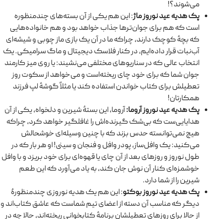
می‌شوند؟!
پک هدیه عید نوروز ماژ
: این هم یکی از آن بسته‌های چندمنظوره
است که هم برای جوان‌ترها جذاب خواهد بود و هم خانواده‌هایی
که بچهٔ کوچک دارند، چراکه ما در آن یک بازی ماز چوبی و شیشه‌ای
آب‌نبات قرار داده‌ایم، در کنار فلاسک دیجیتال و ماگ سرامیکی. یک
انتخاب عالی که در سناریوهای مختلفی می‌نشیند: یا روی میز کارمند
جوان شما که برای خود چای ریخته‌است و می‌خواهد از سکوت روز
تعطیلش برای کتاب خواندن استفاده کند یا مثلاً گوشهٔ لپ فرزند
همکارتان!
پک هدیه عید نوروز آروما:
آروما، این بستهٔ شیرین و دلخواه، یکی از آن
هدایایی‌ست که بی‌شک گیرنده‌اش را غافلگیر خواهد کرد، چراکه
هیچ نمی‌توانسته حدس بزند که با چنین وسیله‌ای خوشحالش
می‌کنید: یک وافل‌ساز، پودر وافل و فنجان و سینی! او هر بار که در
طول نوروز و روزهای بعد از آن چای یا قهوه‌ای برای خود بریزد و با وافل
خوشمزه‌ای کنار آن نوش جان کند، به یاد می‌آورد که این طعم
شیرین را از شما دارد.
پک هدیه عید نوروز بوکتو
: این هم یک هدیه نوروزی چندمنظورهٔ
دیگر که مناسب آن دسته از اعضای تیم شماست که عاشق کتاب‌اند و
از حالا برای روزهای تعطیلشان برنامهٔ کتابخوانی ریخته‌اند، حالا چه در