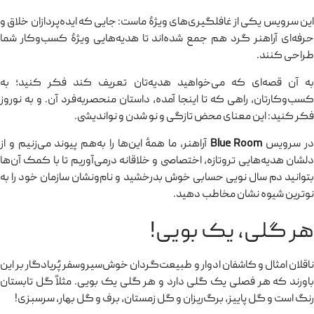
این سرویس یکی از غافلگیری‌های ویژهٔ ماست: جایی که ایده‌پردازان خلاق و
حرفه‌ای آراهنر گرد هم جمع شده‌اند تا هدیه‌هایی ویژهٔ کسب‌وکار شما
طراحی کنند.
به آن قصه‌ای که می‌خواهید هدیه‌تان تعریف کند فکر کنید؛ به
کسب‌وکارتان، راهی که تا اینجا آمده، داستان منحصربه‌فرد آن. و به نوروز
فکر کنید: این معنای محض تازگی و نو شدن و نواندیشی.
ر سرویس
Blue Room
آراهنر، ما همهٔ این‌ها را به‌هم پیوند می‌زنیم و از
دلشان هدیه‌هایی تروتازه، اختصاصی و خلاقانه درمی‌آوریم تا با کمک آن‌ها
بتوانید دم سال نویی حسابی خوش بدرخشید و نام‌ونشان سازمان خود را به
نوترین شیوه نشان مخاطب دهید.
هر گلی، یک بویی!
ناقلان امثال و کاشفان ادوار و طبیعت‌گردان خوش‌سیروسفر پُریادگار بر این
باورند که هر فصلی یک گلی دارد و هر گلی یک بویی. مثلاً گل تابستان
رنگ است و گل پاییز، برگ‌ریزان و گل زمستان، برف و گل بهار، سرسبزی!