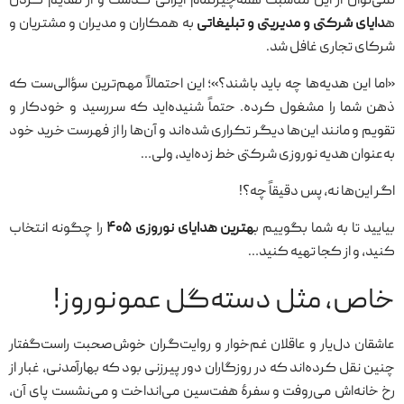
نمی‌توان از این مناسبت همه‌چیزتمام ایرانی گذشت و از تقدیم کردن
ه
دایای شرکتی و مدیریتی و تبلیغاتی
به همکاران و مدیران و مشتریان و
شرکای تجاری غافل شد.
«اما این هدیه‌ها چه باید باشند؟»؛ این احتمالاً مهم‌ترین سؤالی‌ست که
ذهن شما را مشغول کرده. حتماً شنیده‌اید که سررسید و خودکار و
تقویم و مانند این‌ها دیگر تکراری شده‌اند و آن‌ها را از فهرست خرید خود
به‌عنوان هدیه نوروزی شرکتی خط زده‌اید، ولی…
اگر این‌ها نه، پس دقیقاً چه؟!
بیایید تا به شما بگوییم ب
هترین هدایای نوروزی ۴۰۵
را چگونه انتخاب
کنید، و از کجا تهیه کنید…
خاص، مثل دسته‌گل عمونوروز!
عاشقان دل‌یار و عاقلان غم‌خوار و روایت‌گران خوش‌صحبت راست‌گفتار
چنین نقل کرده‌اند که در روزگاران دور پیرزنی بود که بهارآمدنی، غبار از
رخ خانه‌اش می‌روفت و سفرهٔ هفت‌سین می‌انداخت و می‌نشست پای آن،