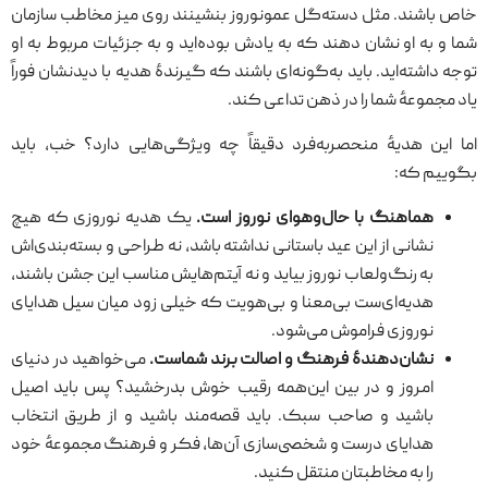
خاص باشند. مثل دسته‌گل عمونوروز بنشینند روی میز مخاطب سازمان
شما و به او نشان دهند که به یادش بوده‌اید و به جزئیات مربوط به او
توجه داشته‌اید. باید به‌گونه‌ای باشند که گیرندهٔ هدیه با دیدنشان فوراً
یاد مجموعهٔ شما را در ذهن تداعی کند.
اما این هدیهٔ منحصربه‌فرد دقیقاً چه ویژگی‌هایی دارد؟ خب، باید
بگوییم که:
هماهنگ با حال‌وهوای نوروز است.
یک هدیه نوروزی که هیچ
نشانی از این عید باستانی نداشته باشد، نه طراحی و بسته‌بندی‌اش
به رنگ‌ولعاب نوروز بیاید و نه آیتم‌هایش مناسب این جشن باشند،
هدیه‌ای‌ست بی‌معنا و بی‌هویت که خیلی زود میان سیل هدایای
نوروزی فراموش می‌شود.
نشان‌دهندهٔ فرهنگ و اصالت برند شماست.
می‌خواهید در دنیای
امروز و در بین این‌همه رقیب خوش بدرخشید؟ پس باید اصیل
باشید و صاحب سبک. باید قصه‌مند باشید و از طریق انتخاب
هدایای درست و شخصی‌سازی آن‌ها، فکر و فرهنگ مجموعهٔ خود
را به مخاطبتان منتقل کنید.