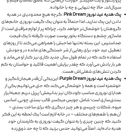
پروژکتور و یک اسپیکر. خوراک آن‌هایی که عاشق تماشای فیلم و
سریال‌اند، حالا چه تنهایی و چه با خانواده.
پک هدیه عید نوروز Pink Dream
: گرچه هیچ محدودیتی در هدیه
دادن این پک ندارید، اما احتمالاً به‌عنوان یک گیفت نوروزی خانم‌های
گروهتان را خوشحال‌تر خواهد کرد، چراکه پر از لوازم مراقبتی است؛ از
ماساژور چشم و دستگاه بخور پوست صورت گرفته تا یک فیجت
ضداسترس. این بسته نه‌تنها صاحبش را همراهی می‌کند تا از روزهای
تعطیل عید خود برای رهایی از شر خستگی‌های مانده در وجودش
استفاده کند که در تمام طول سال جدید کاری نیز کنار او می‌ماند و
هر بار یادش می‌آورد که چقدر برایش اهمیت قائلید و حواستان به کم
کردن تنش‌های شغلی‌اش هست.
پک هدیه عید نوروز Purple Dream:
این‌یکی آن‌قدر هیجان‌انگیز و
خوشمزه است و همه را خوشحال می‌کند که حتی می‌توانیم یکی از
هدایای نوروزی مناسب کودکان نیز بدانیمش! پرپل دریم جعبه‌ابزار
بستنی‌سازی است؛ شامل جویس میکسر، قالب بستنی چوبی، اسانس
میوه، شکلات چیپسی و هر چیز دیگری که برای ساخت بستنی –
آن‌هم با طعم‌های مختلف – در خانه لازم است! یک لحظه به این فکر
کنید که چنین چیزی را به‌عنوان گیفت نوروزی به کارمندان خود
هدیه داده‌اید. اصلاً می‌توانید حدس بزنید که تا چه حد ذوق‌زده