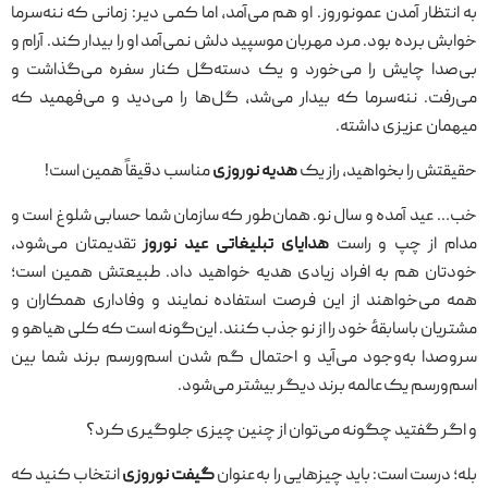
به انتظار آمدن عمونوروز. او هم می‌آمد، اما کمی دیر: زمانی که ننه‌سرما
خوابش برده بود. مرد مهربان موسپید دلش نمی‌آمد او را بیدار کند. آرام و
بی‌صدا چایش را می‌خورد و یک دسته‌گل کنار سفره می‌گذاشت و
می‌رفت. ننه‌سرما که بیدار می‌شد، گل‌ها را می‌دید و می‌فهمید که
میهمان عزیزی داشته.
حقیقتش را بخواهید، راز یک
هدیه نوروزی
مناسب دقیقاً همین است!
خب… عید آمده و سال نو. همان‌طور که سازمان شما حسابی شلوغ است و
مدام از چپ و راست
هدایای تبلیغاتی عید نوروز
تقدیمتان می‌شود،
خودتان هم به افراد زیادی هدیه خواهید داد. طبیعتش همین است؛
همه می‌خواهند از این فرصت استفاده نمایند و وفاداری همکاران و
مشتریان باسابقهٔ خود را از نو جذب کنند. این‌گونه است که کلی هیاهو و
سروصدا به‌وجود می‌آید و احتمال گم شدن اسم‌ورسم برند شما بین
اسم‌ورسم یک‌عالمه برند دیگر بیشتر می‌شود.
و اگر گفتید چگونه می‌توان از چنین چیزی جلوگیری کرد؟
بله؛ درست است: باید چیزهایی را به‌عنوان
گیفت نوروزی
انتخاب کنید که