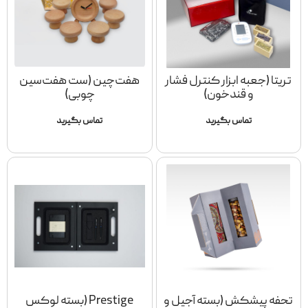
تریتا (جعبه ابزار کنترل فشار
هفت‌چین (ست هفت‌سین
و قندخون)
چوبی)
تماس بگیرید
تماس بگیرید
تحفه پیشکش (بسته آجیل و
Prestige (بسته لوکس