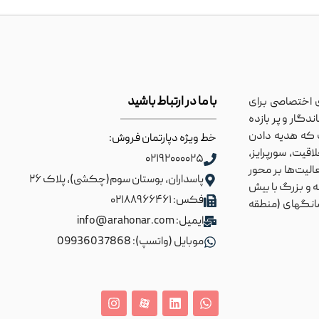
با ما در ارتباط باشید
 اختصاصی برای
دگار و پر بازده
ست که هدیه دادن
خط ویژه دپارتمان فروش:
قیت، سورپرایز،
۰۲۱۹۲۰۰۰۰۲۵
لیت‌ها بر محور
پاسداران، بوستان سوم(چکشی)، پلاک ۲۶
یش برده می‌شوند. آراهنر مجموعه‌ای با تجربه ۱۰ ساله و بزرگ با بیش
فکس: ۰۲۱۸۸۹۶۶۴۶۱
 شانگهای (منطقه
ایمیل: info@arahonar.com
موبایل (واتسپ): 09936037868