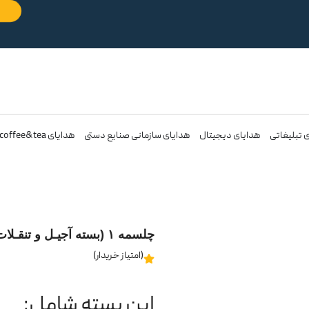
 تبلیغاتی
هدایای دیجیتال
هدایای سازمانی صنایع دستی
هدایای coffee&tea
چلسمه ۱ (بسته آجیـل و تنقـلات)
(امتیاز خریدار)
این بسته شامل: