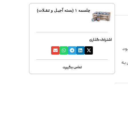
چلسمه ۱ (بسته آجیـل و تنقـلات)
اشتراک گذاری
ـود
بـه
تماس بگیرید