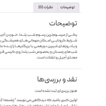
توضیحات
نظرات (0)
توضیحات
یکـــی از مرســـوم‌ترین رســـوم شـــب یلـــدا، خـــوردن آجی
شـــرایط کرونایـــی امـــکان مهمانی‌هـــای همیشـــگی را ندا
و یـاد روزهـای شـیرین دورهمـی بـا بزرگترهـــا را زنـــده 
شـب‌های زمسـتان و بخصـوص شـب یلـدا روی کرسـی قـرار م
معنـای آجیـل و تنقـلات اسـت.
نقد و بررسی‌ها
هنوز بررسی‌ای ثبت نشده است.
اولین کسی باشید که دیدگاهی می نویسد “چلسمه ۱ (بسته آجیـل و تنقـلات)”