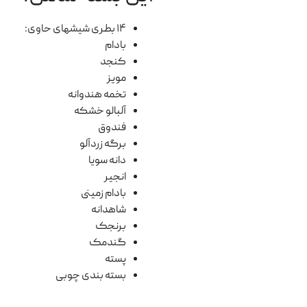
۱۴ بطری شیشهای حاوی:
بادام
کنجد
مویز
تخمه هندوانه
آلبالو خشکه
فندوق
برگه زردآلو
دانه سویا
انجیر
بادام زمینی
شاهدانه
برنجک
گندمک
پسته
بسته بندی چوبی