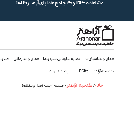
مشاهده کاتالوگ جامع هدایای آراهنر 1405
هدایای مناسبتی
هدیه سازمانی شب یلدا
هدایای سازمانی
هدایای
گنجینه آراهنر
EGift
دانلود کاتالوگ
خانه
گنجینه آراهنر
/
/ چلسمه ۱ (بسته آجیـل و تنقـلات)