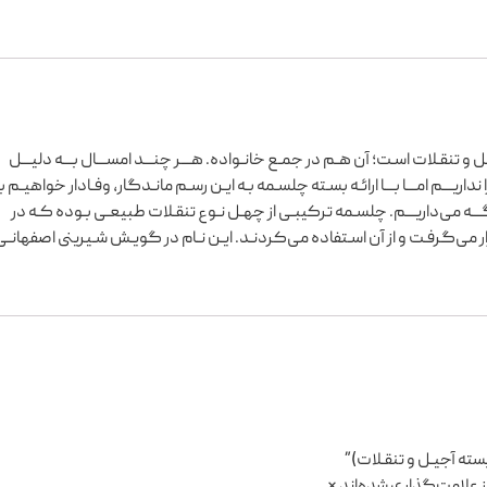
ـل و تنقـلات اسـت؛ آن هـم در جمـع خانـواده. هـــر چنـــد امســـال بـــه دلیـــل
ریـــم امـــا بـــا ارائـه بسـته چلسـمه بـه ایـن رسـم مانـدگار، وفـادار خواهیـم ب
نگـــه می‌داریـــم. چلسـمه ترکیبـی از چهـل نـوع تنقـلات طبیعـی بـوده کـه در
ی‌گرفـت و از آن اسـتفاده می‌کردنـد. ایـن نـام در گویـش شـیرینی اصفهانـی 