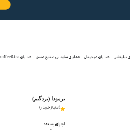
 تبلیغاتی
هدایای دیجیتال
هدایای سازمانی صنایع دستی
هدایای coffee&tea
برمودا (بردگیم)
(امتیاز خریدار)
اجزای بسته: