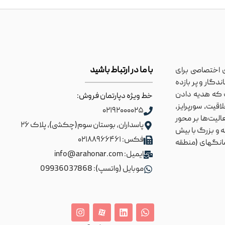
با ما در ارتباط باشید
 اختصاصی برای
دگار و پر بازده
ست که هدیه دادن
خط ویژه دپارتمان فروش:
قیت، سورپرایز،
۰۲۱۹۲۰۰۰۰۲۵
لیت‌ها بر محور
پاسداران، بوستان سوم(چکشی)، پلاک ۲۶
یش برده می‌شوند. آراهنر مجموعه‌ای با تجربه ۱۰ ساله و بزرگ با بیش
فکس: ۰۲۱۸۸۹۶۶۴۶۱
 شانگهای (منطقه
ایمیل: info@arahonar.com
موبایل (واتسپ): 09936037868