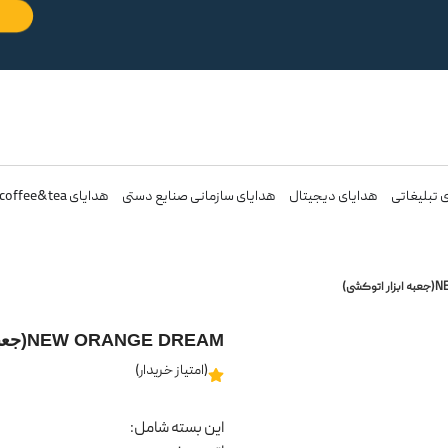
 تبلیغاتی
هدایای دیجیتال
هدایای سازمانی صنایع دستی
هدایای coffee&tea
NEW ORANGE DREAM(جعبه ابزار اتوکشی)
(امتیاز خریدار)
این بسته شامل: