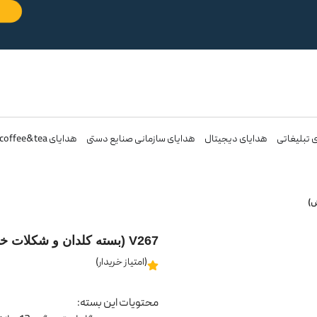
 تبلیغاتی
هدایای دیجیتال
هدایای سازمانی صنایع دستی
هدایای coffee&tea
V267 (بسته کلدان و شکلات خوری الماس تراش)
(امتیاز خریدار)
محتویات این بسته: