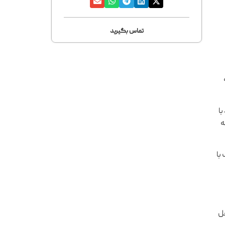
تماس بگیرید
ا
ه
با
متمایز می‌کند. تمام آیتم‌های بسته V 267 داخل