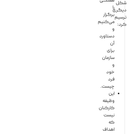
هفتگی
کل
را
یگری
برگزار
رسیم
می‌کنیم
رد:
و
دستاورد
آن
برای
سازمان
و
خود
فرد
چیست.
این
وظیفه
کارکنان
نیست
که
اهداف