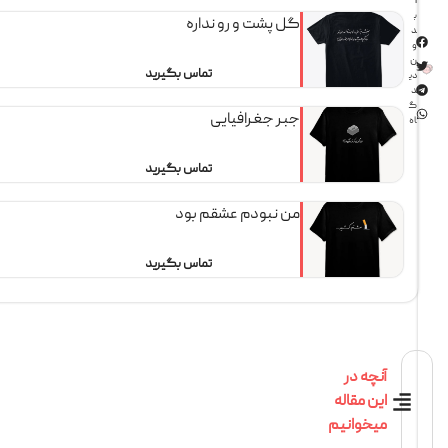
1
ب
گل پشت و رو نداره
د
و
ن
تماس بگیرید
دی
د
گ
جبر جغرافیایی
اه
تماس بگیرید
من نبودم عشقم بود
تماس بگیرید
آنچه در
این مقاله
میخوانیم