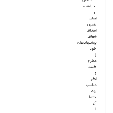
کارمندان
بخواهیم
بر
اساس
همین
اهداف
شفاف،
پیشنهادهای
خود
را
مطرح
کنند
و
اگر
مناسب
بود
حتما
آن
را