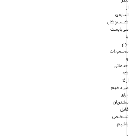
ظر
ندازه‌ی
سب‌وکار،
ی‌بایست
وع
حصولات
دماتی
ه
ائه
ی‌دهیم
رای
شتریان
ابل
شخیص
اشیم.