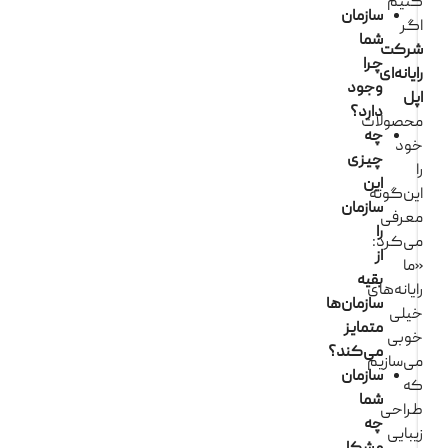
نیم
سازمان
گر
شما
رکت
چرا
یانه‌ای
وجود
پل
دارد؟
حصولات
چه
ود
چیزی
این
ین‌گونه
سازمان
عرفی
را
ی‌کرد:
از
ما
بقیه
ایانه‌های
سازمان‌ها
یلی
متمایز
وبی
می‌کند؟
ی‌سازیم
سازمان
ه
شما
راحی
چه
یبایی