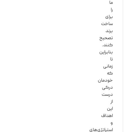
ما
را
برای
ساخت
برند
تصحیح
کنند.
بنابراین
تا
زمانی
که
خودمان
درکی
درست
از
این
اهداف
و
استراتژی‌های