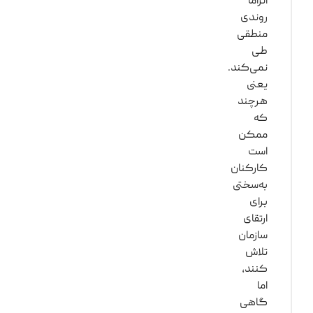
الزاماً
روندی
منطقی
طی
نمی‌کند.
یعنی
هرچند
که
ممکن
است
کارکنان
به‌سختی
برای
ارتقای
سازمان
تلاش
کنند،
اما
گاهی