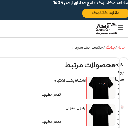
ه کاتالوگ جامع هدایای آراهنر 1405
دانلود کاتالوگ
بلاگ
/
/ خلاقیت؛ برند سازمان
محصولات مرتبط
قیت؛
د
مان
اشتباه پشت اشتباه
1
5
م
تماس بگیرید
ر
د
ا
بدون عنوان
د
1
4
تماس بگیرید
0