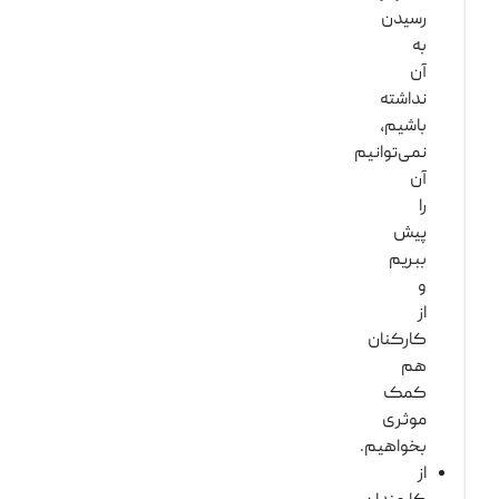
رسیدن
به
آن
نداشته
باشیم،
نمی‌توانیم
آن
را
پیش
ببریم
و
از
کارکنان
هم
کمک
موثری
بخواهیم.
از