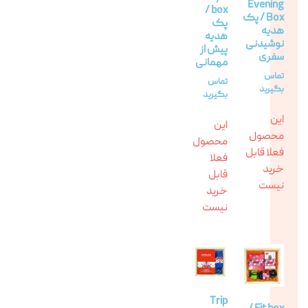
Evening
box /
Box / پک
پک
هدیه
هدیه
نوشیدنی
پیش از
سفری
مهمانی
تماس
تماس
بگیرید
بگیرید
این
این
محصول
محصول
فعلا قابل
فعلا
خرید
قابل
نیست
خرید
نیست
Trip