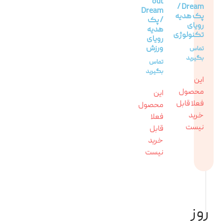
out
Dream /
Dream
پک هدیه
/ پک
رویای
هدیه
تکنولوژی
رویای
ورزش
تماس
بگیرید
تماس
بگیرید
این
محصول
این
فعلا قابل
محصول
خرید
فعلا
نیست
قابل
خرید
نیست
وز