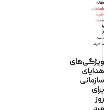
قاله
اهنمای
رید
دیه
ست
دهید.
یژگی‌های
دایای
ازمانی
رای
وز
رد