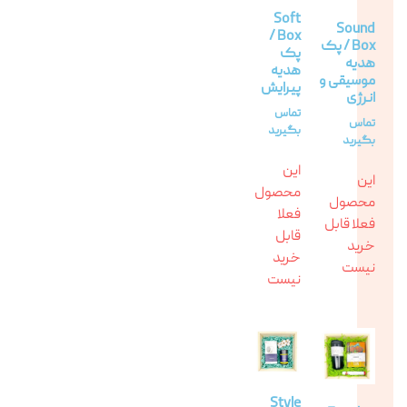
Soft
Sound
Box /
Box / پک
پک
هدیه
هدیه
موسیقی‌ و
پیرایش
انرژی
تماس
تماس
بگیرید
بگیرید
این
این
محصول
محصول
فعلا
فعلا قابل
قابل
خرید
خرید
نیست
نیست
Style