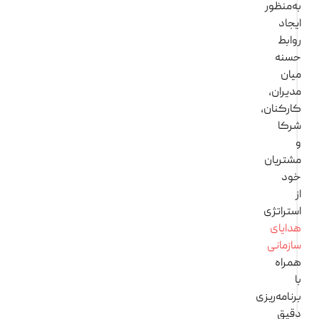
ه‌منظور
یجاد
وابط
سنه
یان
دیران،
ارکنان،
رکا
شتریان
ود
ستراتژی
دایای
ازمانی
مراه
رنامه‌ریزی
قیق