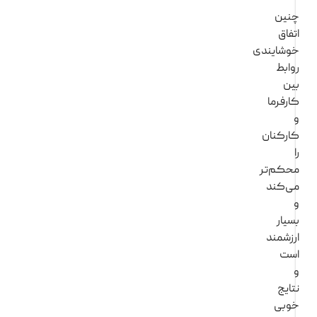
نین
تفاق
وشایندی
وابط
ین
ارفرما
ارکنان
حکم‌تر
ی‌کند
سیار
رزشمند
ست
تایج
وبی