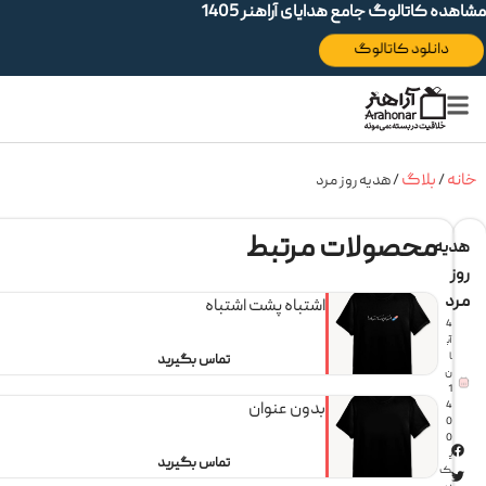
ه کاتالوگ جامع هدایای آراهنر 1405
دانلود کاتالوگ
بلاگ
/
/ هدیه روز مرد
محصولات مرتبط
یه
د
اشتباه پشت اشتباه
4
آب
ا
تماس بگیرید
ن
1
4
بدون عنوان
0
0
ی
تماس بگیرید
ک