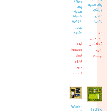
Fit box /
Box /
پک هدیه
پک
ورزشی
هدیه
همراه
تماس
خودرو
بگیرید
تماس
این
بگیرید
محصول
این
فعلا قابل
محصول
خرید
فعلا
نیست
قابل
خرید
نیست
Work-
Techno