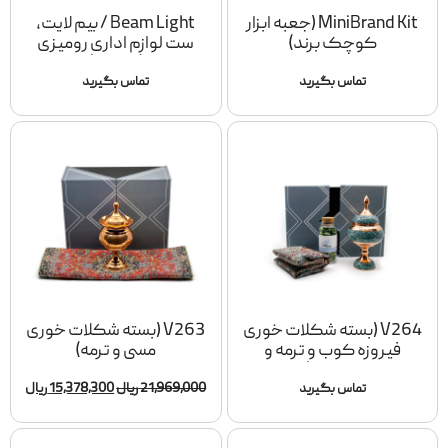
MiniBrand Kit (جعبه ابزار
‌‌‌Beam Light / بیم لایت،
کوچک برند)
ست لوازم اداری رومیزی
(مگنتی)
تماس بگیرید
تماس بگیرید
V264 (بسته شکلات خوری
V263 (بسته شکلات خوری
فیروزه کوب و ترمه و
مسی و ترمه)
شکلات)
21٫969٫000
ریال
15٫378٫300
ریال
تماس بگیرید