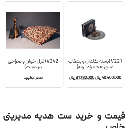
V221 (بسته گلدان و بشقاب
V242 (غزل خوان و صراحی
مسی به همراه ترمه)
در دست)
45٫400٫000
ریال
31٫780٫000
ریال
تماس بگیرید
قیمت و خرید ست هدیه مدیریتی
خاص