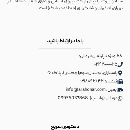
ساله و بزرگ با بیش از ۵۵ نیروی انسانی و دارای شعب مختلف در
تهران، اصفهان و شانگهای (منطقه مینانگ) است.
با ما در ارتباط باشید
خط ویژه دپارتمان فروش:
۰۲۱۹۲۰۰۰۰۲۵
پاسداران، بوستان سوم(چکشی)، پلاک ۲۶
فکس: ۰۲۱۸۸۹۶۶۴۶۱
ایمیل: info@arahonar.com
موبایل (واتسپ): 09936037868
دسترسی سریع